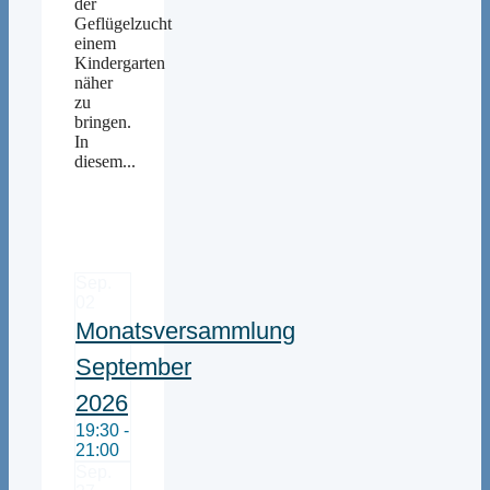
der
Geflügelzucht
einem
Kindergarten
näher
zu
bringen.
In
diesem...
Sep.
02
Monatsversammlung
September
2026
19:30 -
21:00
Sep.