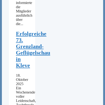
informierte
die
Mitglieder
ausführlich
über
die...
Erfolgreiche
73.
Grenzland-
Geflügelschau
in
Kleve
18.
Oktober
2025
Ein
Wochenende
voller
Leidenschaft,
Zuchtfreude