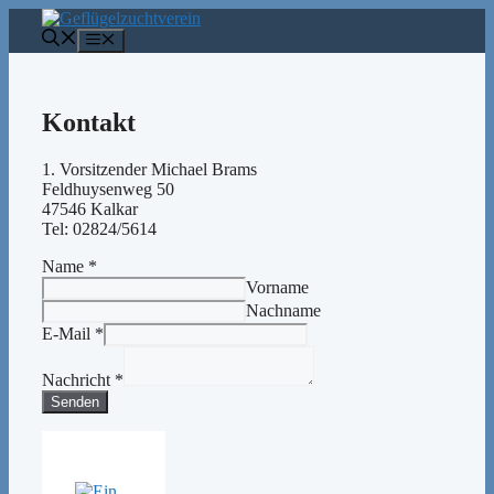
Zum
Inhalt
Menü
springen
Kontakt
1. Vorsitzender Michael Brams
Feldhuysenweg 50
47546 Kalkar
Tel: 02824/5614
Name
*
Vorname
Nachname
E-Mail
*
Nachricht
*
Senden