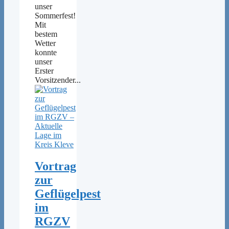
unser
Sommerfest!
Mit
bestem
Wetter
konnte
unser
Erster
Vorsitzender...
Vortrag
zur
Geflügelpest
im
RGZV