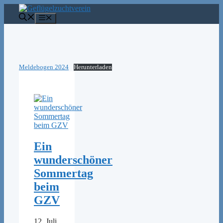
Zum
Inhalt
Menü
springen
Meldebogen 2024
Herunterladen
Ein
wunderschöner
Sommertag
beim
GZV
12. Juli