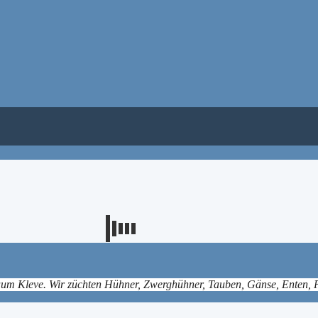
um Kleve. Wir züchten Hühner, Zwerghühner, Tauben, Gänse, Enten, P