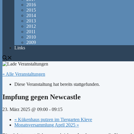
2016
2015
2014
2013
2012
2011
2010
2009
Links
« Alle Veranstaltungen
Diese Veranstaltung hat bereits stattgefunden.
Impfung gegen Newcastle
23. März 2025 @ 09:00
-
09:15
«
Kükenhaus putzen im Tiergarten Kleve
Monatsversammlung April 2025
»