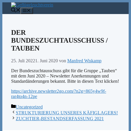
Zum
Inhalt
Menü
springen
DER
BUNDESZUCHTAUSSCHUSS /
TAUBEN
25. Juli 2022
1. Juni 2020
von
Manfred Wiskamp
Der Bundeszuchtausschuss gibt für die Gruppe „Tauben“
mit dem Juni 2020 – Newsletter Anerkennungen und
Standardänderungen bekannt. Bitte in diesen Text klicken!
https://archive.newsletter2go.com/?n2g=865y4w9f-
rar4to4n-12pe
Kategorien
Uncategorized
STRUKTURIERUNG UNSERES KÄFIGLAGERS!
ZUCHTIER-BESTANDSERFASSUNG 2021